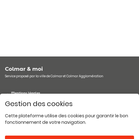
Chargement du catalogue
Colmar & moi
Service proposé par la ville de Colmar et Colmar Agglomération
Mentions légales
Protection des données
Gestion des cookies
Nous contacter
FAQ
© 2026 Tous droits réservés
Gestion des cookies
Cette plateforme utilise des cookies pour garantir le bon
fonctionnement de votre navigation.
Ce portail est propulsé par
une solution de Gestion Relation Usagers développée par